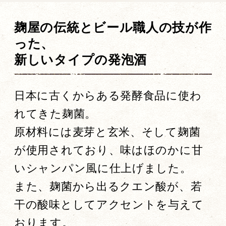
麹屋の伝統とビール職人の技が作
った、
新しいタイプの発泡酒
日本に古くからある発酵食品に使わ
れてきた麹菌。
原材料には麦芽と玄米、そして麹菌
が使用されており、味はほのかに甘
いシャンパン風に仕上げました。
また、麹菌から出るクエン酸が、若
干の酸味としてアクセントを与えて
おります。