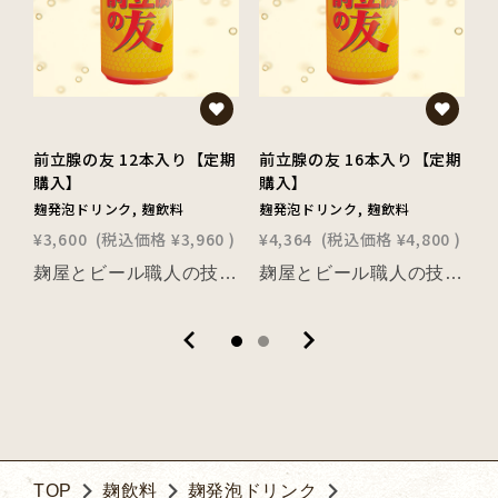
前立腺の友 12本入り【定期
前立腺の友 16本入り【定期
購入】
購入】
麹発泡ドリンク, 麹飲料
麹発泡ドリンク, 麹飲料
麹
¥3,600
(税込価格
¥3,960
)
¥4,364
(税込価格
¥4,800
)
¥
麹屋とビール職人の技が造った他にないタイプの発泡酒！ 現代の食生活で不足している重要な栄養素「発酵パワー」をタップリ含んだ発泡酒「前立腺の友」。 淡い黄金色でほのかに甘いシャンパン風の味わい。 お酒が苦手な方にも抵抗なくお飲みいただけます。 食前酒としても最適ですので、ぜひ、お試しください！
麹屋とビール職人の技が造った他にないタイプの発泡酒！ 現代の食生活で不足している重要な栄養素「発酵パワー」をタップリ含んだ発泡酒「前立腺の友」。 淡い黄金色でほのかに甘いシャンパン風の味わい。 お酒が苦手な方にも抵抗なくお飲みいただけます。 食前酒としても最適ですので、ぜひ、お試しください！
TOP
麹飲料
麹発泡ドリンク