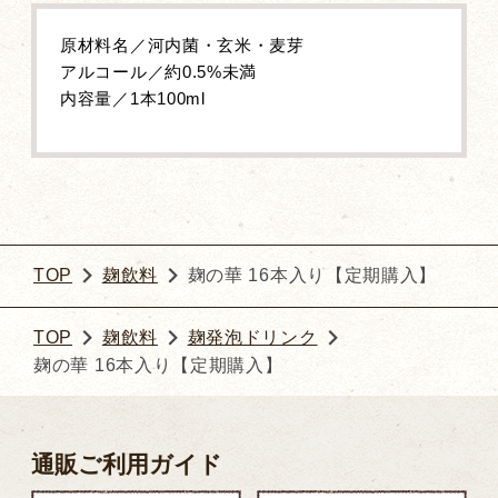
原材料名／河内菌・玄米・麦芽
アルコール／約0.5%未満
内容量／1本100ml
TOP
麹飲料
麹の華 16本入り【定期購入】
TOP
麹飲料
麹発泡ドリンク
麹の華 16本入り【定期購入】
通販ご利用ガイド