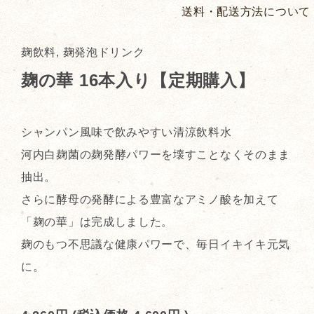
送料・配送方法について
麹飲料, 麹発泡ドリンク
麹の華 16本入り【定期購入】
シャンパン風味で飲みやすい清涼飲料水
河内白麹菌の麹発酵パワーを壊すことなくそのまま
抽出。
さらに酵母の発酵による豊富なアミノ酸を加えて
「麹の華」は完成しました。
麹のもつ不思議な健康パワーで、毎日イキイキ元気
に。