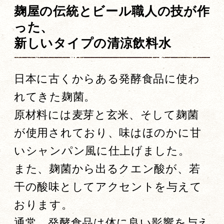
麹屋の伝統とビール職人の技が作
った、
新しいタイプの清涼飲料水
日本に古くからある発酵食品に使わ
れてきた麹菌。
原材料には麦芽と玄米、そして麹菌
が使用されており、味はほのかに甘
いシャンパン風に仕上げました。
また、麹菌から出るクエン酸が、若
干の酸味としてアクセントを与えて
おります。
通常、発酵食品は体に良い影響を与え