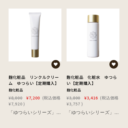
麹化粧品 リンクルクリー
麴化粧品 化粧水 ゆつら
ム ゆつらい【定期購入】
い【定期購入】
麹化粧品
麹化粧品
¥8,000
¥7,200
(税込価格
¥3,800
¥3,416
(税込価格
¥7,920
)
¥3,757
)
¥
¥
「ゆつらいシリーズ」のリンクルクリームは、美容成分として近年話題のナイアシンアミドを高配合したエイジングケアクリームです。 ナイアシンアミドの働きで、肌のキメを整え、滑らかでハリのある肌へと導きます。 自社開発の茶麹液と麹抽出液をW配合し、麹菌の酵素力とお茶のカテキンが肌をやさしくケア。 杜氏の手が美しい理由である米麹由来のアミノ酸が、肌をしっかり保湿し、気になる箇所にやさしくなじませることで、 エイジングサインにアプローチします。 毎日のケアで、年齢を感じさせない若々しい素肌を目指しましょう。
「ゆつらいシリーズ」の化粧水は、とろみのあるテクスチャーが肌にしっかりと馴染み、優しく包み込んでくれます。 自社開発の茶麹液と8種類の植物エキスが、肌を整え、麹菌の酵素力と植物の力でキメ細かく、透明感のある素肌へと導きます。 米麹に含まれるアミノ酸が肌に潤いを与え、しっかりと保湿。 毎日のスキンケアにぴったりな優しい使い心地で、肌も心も癒されるひとときをお届けします。