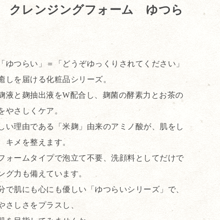
 クレンジングフォーム ゆつら
「ゆつらい」＝「どうぞゆっくりされてください」
癒しを届ける化粧品シリーズ。
麹液と麹抽出液をW配合し、麹菌の酵素力とお茶の
をやさしくケア。
しい理由である「米麹」由来のアミノ酸が、肌をし
、キメを整えます。
フォームタイプで泡立て不要、洗顔料としてだけで
ング力も備えています。
分で肌にも心にも優しい「ゆつらいシリーズ」で、
やさしさをプラスし、