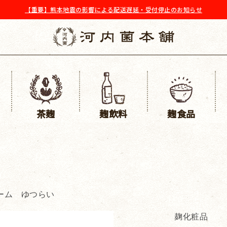
【重要】熊本地震の影響による配送遅延・受付停止のお知らせ
茶麹
麹飲料
麹食品
ーム ゆつらい
麹化粧品